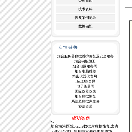
公司新闻
技术资料
恢复案例记录
数据销毁
友情链接
烟台服务器数据维护修复及安全服务
烟台钢板加工
烟台电脑服务网
烟台电脑维修
精密仪器仪表网
Hao23综合网
电子衡器网
国际仪器仪表
烟台数据恢复
系统及数据库维修
妙法奥道
威海文登某汽修厂SQL财务数据库恢复成
成功案例
功
烟台海港医院oracle数据库数据恢复成功
宝钢烟台某厂硬盘技术资料恢复成功