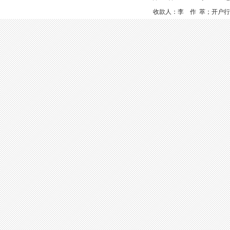
烟台公路局某处数据恢复成功
收款人：李 作 萃；开户行:招商银
烟台水利局某处某科数据恢复成功
中国联通烟台莱山公司刘某电脑内若干手
机资料数据恢复成功
烟台长生水产数据恢复成功
牟平孟德糖酒历史备份SQL数据库恢复成
功
烟台东方医药数据恢复成功
烟台第一大道某婚纱影楼吴先生数据恢复
成功
烟台某五星级大酒店特级厨师王某数据恢
复成功
江西南昌某17岁小同学远程数据恢复成功
烟台大学化工学院仇老师数据恢复成功
烟台大学土木系李某数据恢复成功
莱阳三联至商数据库恢复成功
烟台大学某音乐老师五线谱编曲教学数据
文件恢复成功
烟台大学外国语学院英语系某老师若干
EFS加密文件资料解密成功
烟台大学计算机系贺老师数据恢复成功
内蒙古包头某公司远程数据恢复成功
青海某金融单位服务器远程数据恢复成功
福建唐某远程数据恢复成功