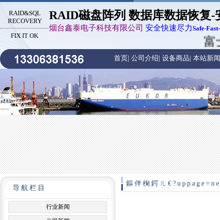
RAID
磁盘阵列 数据库数据恢复-
RAID&SQL
RECOVERY
烟台鑫泰电子科技有限公司
安全快速尽力
Safe-Fast
FIX IT OK
富士
首页
|
公司介绍
|
设备商品
|
本站新
鏂伴椈鍔ㄦ€?uppage=new
导航栏目
行业新闻